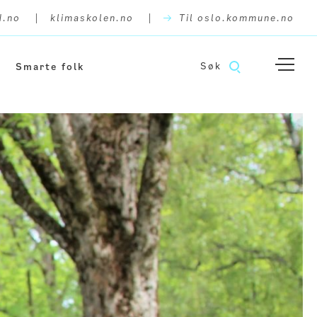
|
|
d.no
klimaskolen.no
Til oslo.kommune.no
Hjem
Søk
Smarte folk
Slik gjør du det
Levende by
Smarte folk
Smart by
Smart reise
Fossilfri lastebil
Oslo i verden
Klimabudsjettet
Meninger