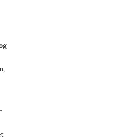
English
 og
klimamyter.no
klimatilskudd.no
n,
klimaskolen.no
Til oslo.kommune.no
r
et