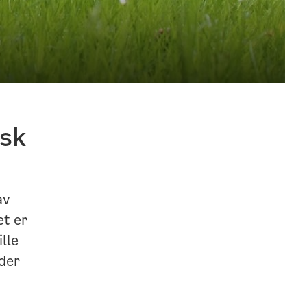
isk
av
et er
ille
 der