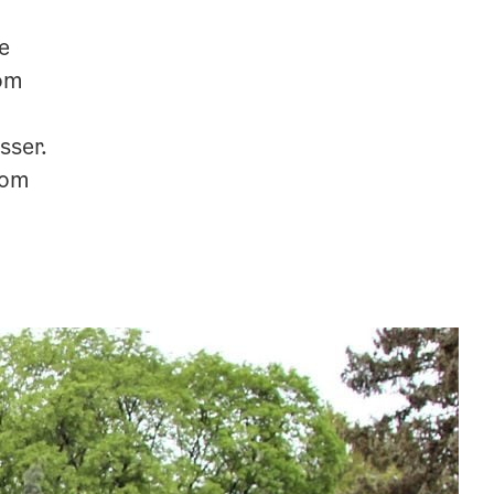
e
som
sser.
som