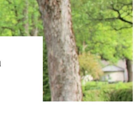
Klima i klasserommet
Om Oss
Rapporter
å
Næring for klima
Meld deg på vårt nyhetsbrev!
Ja jeg ønsker å motta
informasjon på e-post
Les personvernbetingelsene!