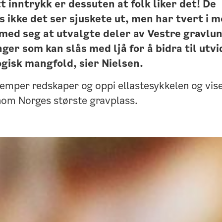
tt inntrykk er dessuten at folk liker det! De
s ikke det ser sjuskete ut, men har tvert i m
 med seg at utvalgte deler av Vestre gravlu
nger som kan slås med ljå for å bidra til utvi
ogisk mangfold, sier Nielsen.
emper redskaper og oppi ellastesykkelen og vise
nom Norges største gravplass.