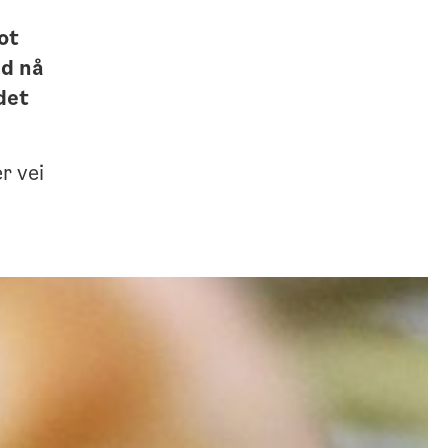
ot
nd nå
det
r vei