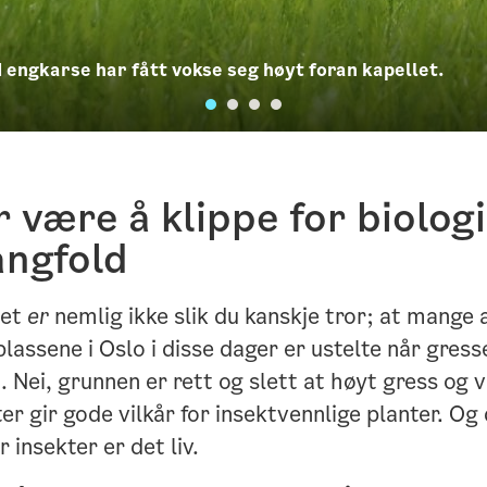
engkarse har fått vokse seg høyt foran kapellet.
r være å klippe for biolog
ngfold
det
er
nemlig ikke slik du kanskje tror; at mange 
lassene i Oslo i disse dager er ustelte når gress
. Nei, grunnen er rett og slett at høyt gress og v
er gir gode vilkår for insektvennlige planter. Og
r insekter er det liv.