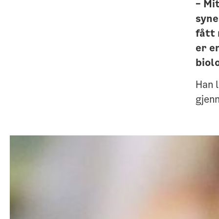
– Mi
syne
fått
er e
biol
Han l
gjen