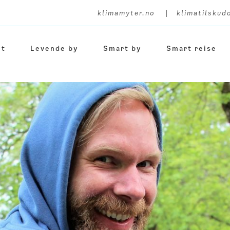
|
klimamyter.no
klimatilskud
et
Levende by
Smart by
Smart reise