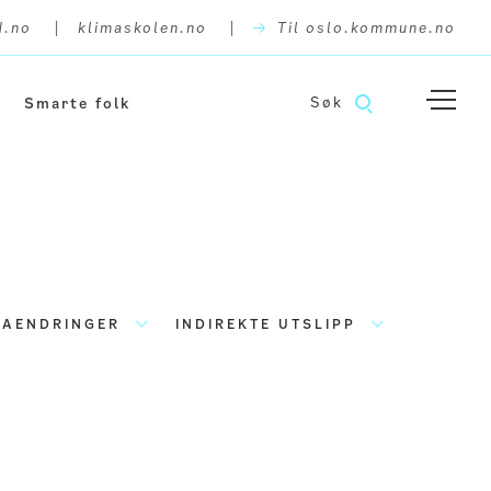
|
|
d.no
klimaskolen.no
Til oslo.kommune.no
Hjem
Søk
Smarte folk
Slik gjør du det
Levende by
Smarte folk
Smart by
Smart reise
MAENDRINGER
INDIREKTE UTSLIPP
Fossilfri lastebil
Oslo i verden
Klimabudsjettet
Meninger