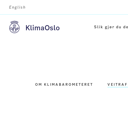
English
Klima
Oslo
Slik gjør du d
T
a
k
k
f
o
OM KLIMABAROMETERET
VEITRAF
r
d
i
n
p