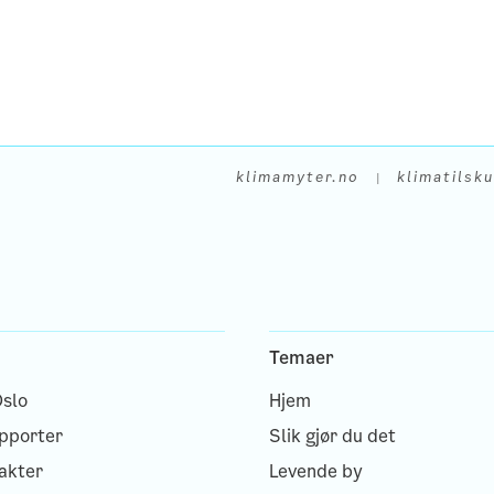
klimamyter.no
klimatilsk
|
Temaer
slo
Hjem
apporter
Slik gjør du det
akter
Levende by