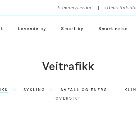
|
klimamyter.no
klimatilskud
et
Levende by
Smart by
Smart reise
Veitrafikk
IKK
SYKLING
AVFALL OG ENERGI
KLI
OVERSIKT