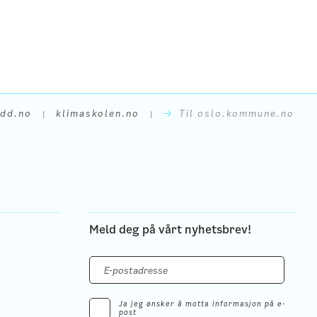
udd.no
klimaskolen.no
Til oslo.kommune.no
|
|
Meld deg på vårt nyhetsbrev!
Ja jeg ønsker å motta informasjon på e-
post